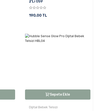
2'Li 059
190,00 TL
Sepete Ekle
Dijital Bebek Telsizi