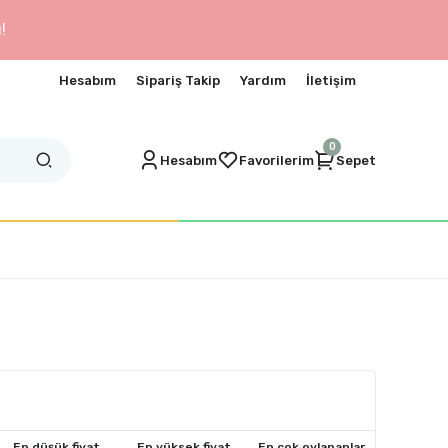
!
Hesabım
Sipariş Takip
Yardım
İletişim
0
Hesabım
Favorilerim
Sepet
En düşük fiyat
En yüksek fiyat
En çok oylananlar