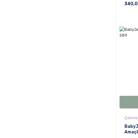
340,0
Çekmec
BabyJ
Amaçlı