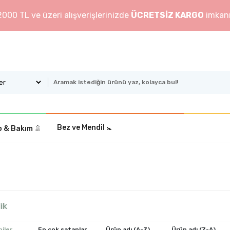
2000 TL ve üzeri alışverişlerinizde
ÜCRETSİZ KARGO
imkanı
Bez ve Mendil 🚼
 & Bakım ️🚿
ik
iler
En çok satanlar
Ürün adı (A-Z)
Ürün adı (Z-A)