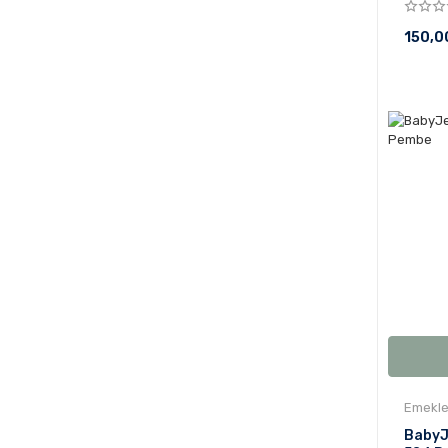
150,0
Emekle
BabyJ