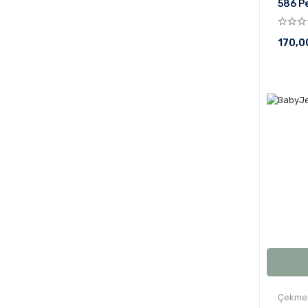
586 P
170,0
Çekmec