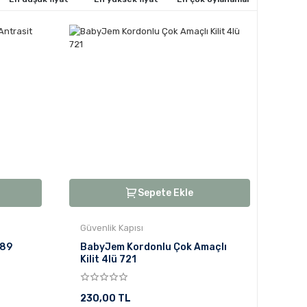
Sepete Ekle
Güvenlik Kapısı
889
BabyJem Kordonlu Çok Amaçlı
Kilit 4lü 721
230,00 TL