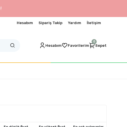
!
Hesabım
Sipariş Takip
Yardım
İletişim
0
Hesabım
Favorilerim
Sepet
En düşük fiyat
En yüksek fiyat
En çok oylananlar