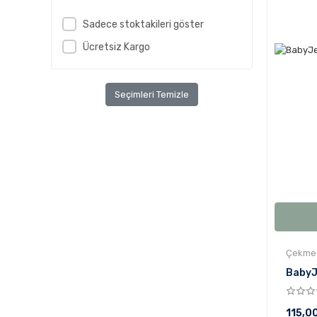
Sadece stoktakileri göster
Ücretsiz Kargo
Seçimleri Temizle
Çekmec
BabyJe
115,0