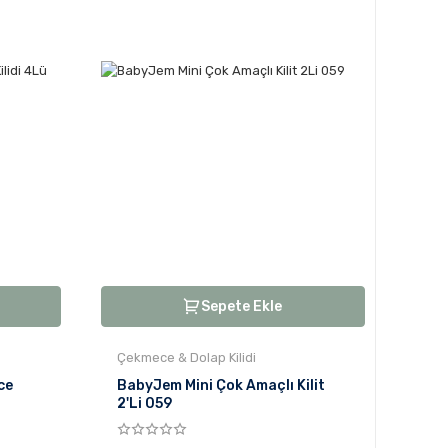
Sepete Ekle
Çekmece & Dolap Kilidi
ce
BabyJem Mini Çok Amaçlı Kilit
2'Li 059