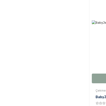
Çekmec
BabyJ