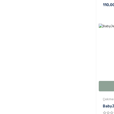
110,0
Çekmec
BabyJe