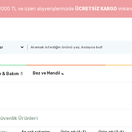
2000 TL ve üzeri alışverişlerinizde
ÜCRETSİZ KARGO
imkanı
Bez ve Mendil 🚼
 & Bakım ️🚿
üvenlik Ürünleri
iler
En çok satanlar
Ürün adı (A-Z)
Ürün adı (Z-A)