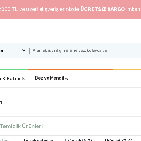
2000 TL ve üzeri alışverişlerinizde
ÜCRETSİZ KARGO
imkanı
Bez ve Mendil 🚼
 & Bakım ️🚿
ri
Temizlik Ürünleri
iler
En çok satanlar
Ürün adı (A-Z)
Ürün adı (Z-A)