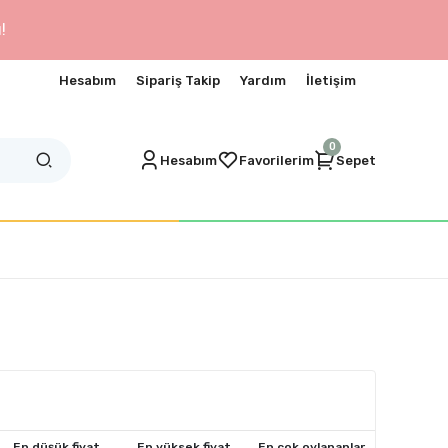
!
Hesabım
Sipariş Takip
Yardım
İletişim
0
Hesabım
Favorilerim
Sepet
En düşük fiyat
En yüksek fiyat
En çok oylananlar