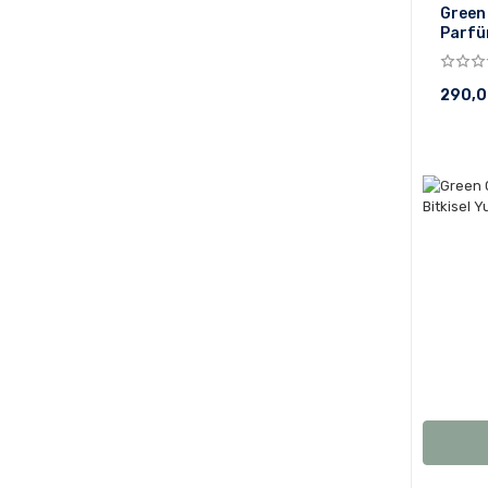
Green 
Parfü
Deter
290,0