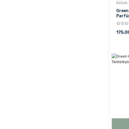
Bebek 
Green 
Parfü
1000 
175,0