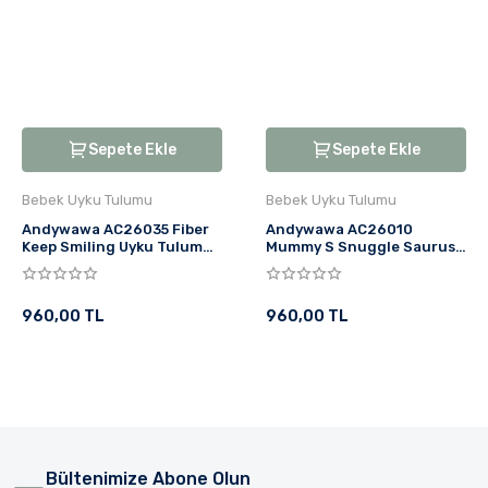
Sepete Ekle
Sepete Ekle
Bebek Uyku Tulumu
Bebek Uyku Tulumu
Andywawa AC26035 Fiber
Andywawa AC26010
Keep Smiling Uyku Tulumu
Mummy S Snuggle Saurus
2,5 TOG Grey
Uyku Tulumu 2,5 TOG Green
960,00 TL
960,00 TL
Bültenimize Abone Olun