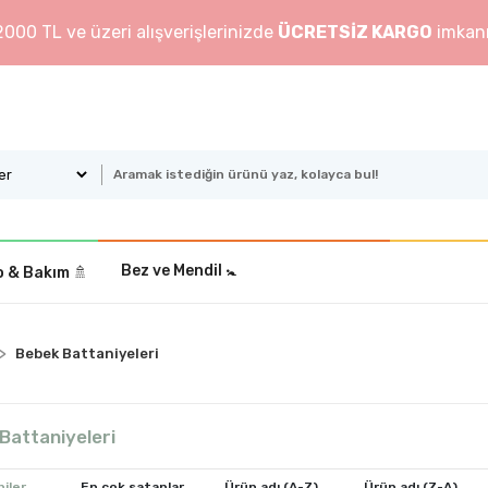
2000 TL ve üzeri alışverişlerinizde
ÜCRETSİZ KARGO
imkanı
Bez ve Mendil 🚼
 & Bakım ️🚿
Bebek Battaniyeleri
Battaniyeleri
iler
En çok satanlar
Ürün adı (A-Z)
Ürün adı (Z-A)