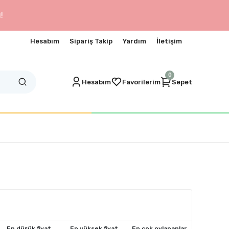
!
Hesabım
Sipariş Takip
Yardım
İletişim
0
Hesabım
Favorilerim
Sepet
En düşük fiyat
En yüksek fiyat
En çok oylananlar