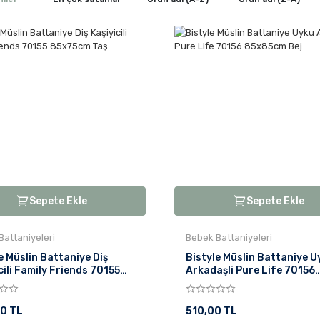
Sepete Ekle
Sepete Ekle
Battaniyeleri
Bebek Battaniyeleri
e Müslin Battaniye Diş
Bistyle Müslin Battaniye U
cili Family Friends 70155
Arkadaşli Pure Life 70156
cm Taş
85x85cm Bej
0 TL
510,00 TL