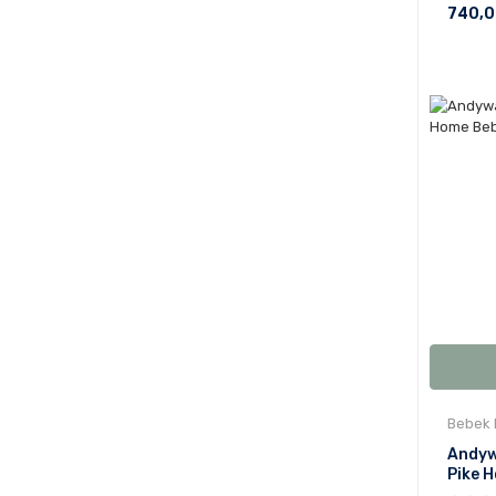
740,0
Bebek 
Andyw
Pike 