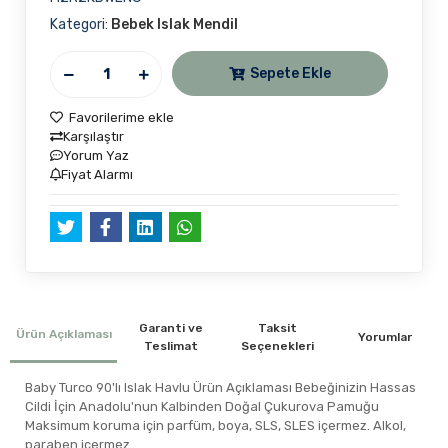
Kategori:
Bebek Islak Mendil
Sepete Ekle
Favorilerime ekle
Karşılaştır
Yorum Yaz
Fiyat Alarmı
Garanti ve
Taksit
Ürün Açıklaması
Yorumlar
Teslimat
Seçenekleri
Baby Turco 90'lı Islak Havlu Ürün Açıklaması Bebeğinizin Hassas
Cildi İçin Anadolu'nun Kalbinden Doğal Çukurova Pamuğu
Maksimum koruma için parfüm, boya, SLS, SLES içermez. Alkol,
paraben içermez.